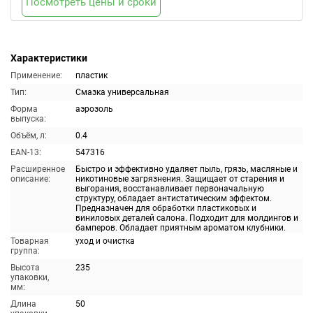
Посмотреть цены и сроки
Характеристики
Применение:
пластик
Тип:
Смазка универсальная
Форма
аэрозоль
выпуска:
Объём, л:
0.4
EAN-13:
547316
Расширенное
Быстро и эффективно удаляет пыль, грязь, масляные и
описание:
никотиновые загрязнения. Защищает от старения и
выгорания, восстанавливает первоначальную
структуру, обладает антистатическим эффектом.
Предназначен для обработки пластиковых и
виниловых деталей салона. Подходит для молдингов и
бамперов. Обладает приятным ароматом клубники.
Товарная
уход и очистка
группа:
Высота
235
упаковки,
мм:
Длина
50