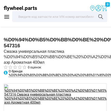
0
flywheel.parts
%D0%94%D0%B5%D0%BB%D0%BE%20%D0
547316
Смазка универсальная пластика
%D0%94%D0%B5%D0%BB%D0%BE%20%D0%A2%D0%
аэр Ароматная 400мл
0 оценок
О бренде
%D0%94%D0%B5%D0%BB%D0%BE%20%D0%A2%D0%B5%D1%85%D0